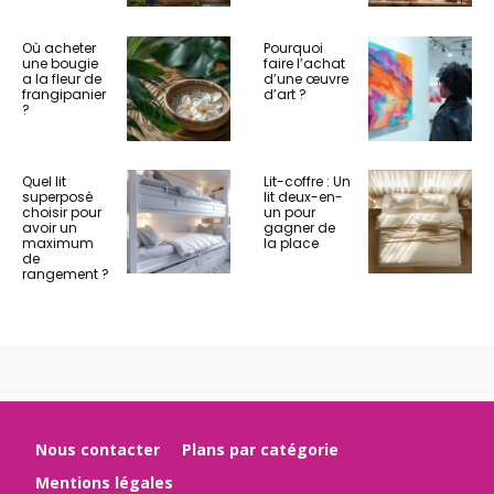
Où acheter
Pourquoi
une bougie
faire l’achat
a la fleur de
d’une œuvre
frangipanier
d’art ?
?
Quel lit
Lit-coffre : Un
superposé
lit deux-en-
choisir pour
un pour
avoir un
gagner de
maximum
la place
de
rangement ?
Nous contacter
Plans par catégorie
Mentions légales