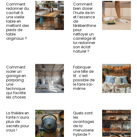
Comment
Comment
redonner du
bien doser
cachet à
l’huile de lin
une vieille
et l’essence
table en
de
mettant des
térébenthine
pieds de
pour
table
nettoyer un
originaux ?
carrelage et
lui redonner
son éclat
naturel ?
Comment
Fabriquer
isoler un
une tête de
garage en
lit : c’est
parpaing :
possible de
une
le faire soi-
technique
même
qui facilite
les choses
La théière en
Quels sont
fonte n’aura
les
plus de
avantages
secrets pour
de la
vous !
menuiserie
hybride ?