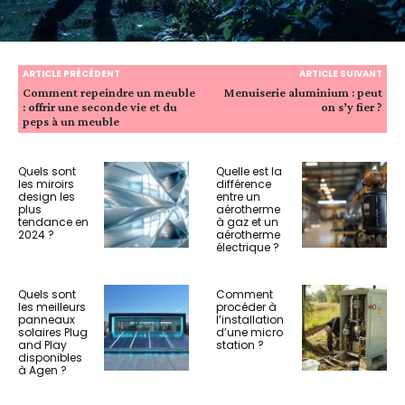
ARTICLE PRÉCÉDENT
ARTICLE SUIVANT
Comment repeindre un meuble
Menuiserie aluminium : peut
: offrir une seconde vie et du
on s’y fier ?
peps à un meuble
Quels sont
Quelle est la
les miroirs
différence
design les
entre un
plus
aérotherme
tendance en
à gaz et un
2024 ?
aérotherme
électrique ?
Quels sont
Comment
les meilleurs
procéder à
panneaux
l’installation
solaires Plug
d’une micro
and Play
station ?
disponibles
à Agen ?