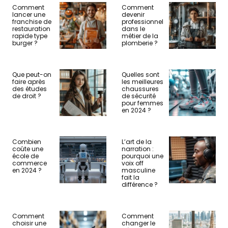
Comment
Comment
lancer une
devenir
franchise de
professionnel
restauration
dans le
rapide type
métier de la
burger ?
plomberie ?
Que peut-on
Quelles sont
faire après
les meilleures
des études
chaussures
de droit ?
de sécurité
pour femmes
en 2024 ?
Combien
L’art de la
coûte une
narration :
école de
pourquoi une
commerce
voix off
en 2024 ?
masculine
fait la
différence ?
Comment
Comment
choisir une
changer le