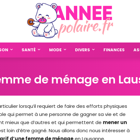
SON
SANTÉ
MODE
DIVERS
FINANCES
AS
e femme de ménage en La
iculier lorsqu’il requiert de faire des efforts physiques
ble qui permet à une personne de gagner sa vie et de
ent mieux que d’autres et qui permettent de
mener un
 loin d’être gagné. Nous allons donc nous intéresser à
 tarif d’une femme de ménage
en Lausanne.