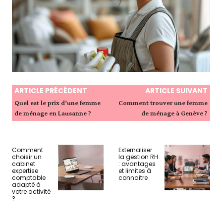
ARTICLE PRÉCÉDENT
ARTICLE SUIVANT
Quel est le prix d’une femme
Comment trouver une femme
de ménage en Lausanne ?
de ménage à Genève ?
Comment
Externaliser
choisir un
la gestion RH
cabinet
: avantages
expertise
et limites à
comptable
connaître
adapté à
votre activité
?