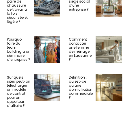
paire de
siège social
chaussure
d’une
de travail à
entreprise ?
la fois
sécurisée et
légère ?
Pourquoi
Comment
faire du
contacter
team
une femme
building a un
de ménage
séminaire
en Lausanne
d’entreprise ?
?
Sur quels
Définition :
sites peut-on
qu’est-ce
télécharger
qu’une
un modèle
domiciliation
de contrat
commerciale
pour un
?
apporteur
d’affaire ?