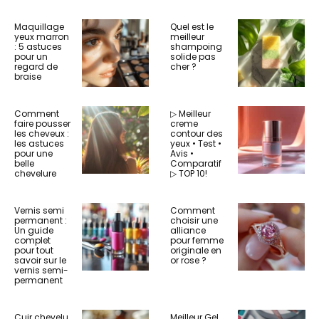
Maquillage
Quel est le
yeux marron
meilleur
: 5 astuces
shampoing
pour un
solide pas
regard de
cher ?
braise
Comment
▷ Meilleur
faire pousser
creme
les cheveux :
contour des
les astuces
yeux • Test •
pour une
Avis •
belle
Comparatif
chevelure
▷ TOP 10!
Vernis semi
Comment
permanent :
choisir une
Un guide
alliance
complet
pour femme
pour tout
originale en
savoir sur le
or rose ?
vernis semi-
permanent
Cuir chevelu
Meilleur Gel