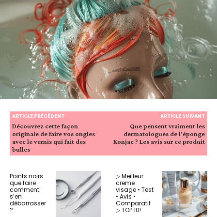
ARTICLE PRÉCÉDENT
ARTICLE SUIVANT
Découvrez cette façon
Que pensent vraiment les
originale de faire vos ongles
dermatologues de l’éponge
avec le vernis qui fait des
Konjac ? Les avis sur ce produit
bulles
Points noirs
▷ Meilleur
que faire :
creme
comment
visage • Test
s’en
• Avis •
débarrasser
Comparatif
?
▷ TOP 10!