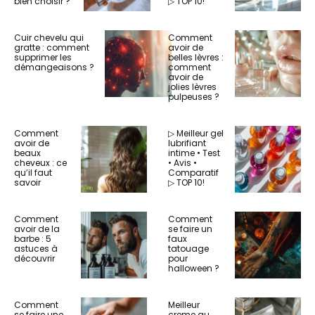
bien choisir ?
▷ TOP 10!
Cuir chevelu qui
Comment
gratte : comment
avoir de
supprimer les
belles lèvres :
démangeaisons ?
comment
avoir de
jolies lèvres
pulpeuses ?
Comment
▷ Meilleur gel
avoir de
lubrifiant
beaux
intime • Test
cheveux : ce
• Avis •
qu’il faut
Comparatif
savoir
▷ TOP 10!
Comment
Comment
avoir de la
se faire un
barbe : 5
faux
astuces à
tatouage
découvrir
pour
halloween ?
Comment
Meilleur
se faire une
creme au