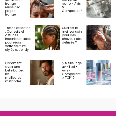
frange :
retinol • Avis
réussir sa
&
propre
Comparatif !
frange
Tresse africaine
Quel est le
: Conseils et
meilleur soin
astuces
pour des
incontournables
cheveux afro
pour réussir
défrisés ?
votre coiffure
stylée et trendy
Comment
▷ Meilleur gel
avoir une
uv • Test •
belle barbe :
Avis •
les
Comparatif
meilleures
▷ TOP 10!
méthodes