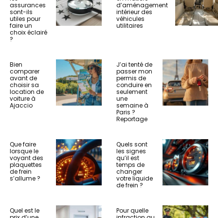
assurances
d’aménagement
sont-ils
intérieur des
utiles pour
véhicules
faire un
utilitaires
choix éclairé
?
Bien
J’ai tenté de
comparer
passer mon
avant de
permis de
choisir sa
conduire en
location de
seulement
voiture à
une
Ajaccio
semaine à
Paris ?
Reportage
Que faire
Quels sont
lorsque le
les signes
voyant des
qu’il est
plaquettes
temps de
de frein
changer
s’allume ?
votre liquide
de frein ?
Quel est le
Pour quelle
prix d’une
infraction au