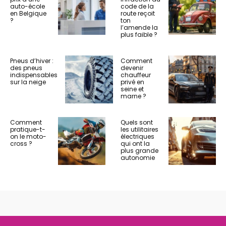
auto-école
code de la
en Belgique
route reçoit
?
ton
l’amende la
plus faible ?
Pneus d’hiver :
Comment
des pneus
devenir
indispensables
chauffeur
sur la neige
privé en
seine et
marne ?
Comment
Quels sont
pratique-t-
les utilitaires
on le moto-
électriques
cross ?
qui ont la
plus grande
autonomie