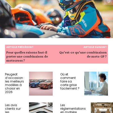
ARTICLE PRÉCÉDENT
ARTICLE SUIVANT
Pour quelles raisons faut-il
Qu’est-ce qu’une combinaison
porter une combinaison de
de moto GP ?
motocross ?
Peugeot
Où et
d’occasion :
comment
les meilleurs
faire sa
modèles à
carte grise
choisir en
facilement ?
2026
Les avis
Les
clients sur
réglementations
les
en matière