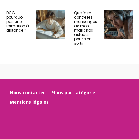
DCG :
Que faire
pourquoi
contre les
pas une
mensonges
formation à
de mon
distance ?
mari : nos
astuces
pour s’en
sortir
Nous contacter
Plans par catégorie
Mentions légales