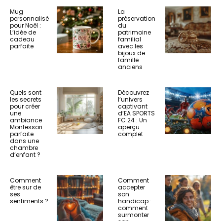
Mug
La
personnalisé
préservation
pour Noël :
du
L’idée de
patrimoine
cadeau
familial
parfaite
avec les
bijoux de
famille
anciens
Quels sont
Découvrez
les secrets
l’univers
pour créer
captivant
une
d’EA SPORTS
ambiance
FC 24 : Un
Montessori
aperçu
parfaite
complet
dans une
chambre
d’enfant ?
Comment
Comment
être sur de
accepter
ses
son
sentiments ?
handicap :
comment
surmonter