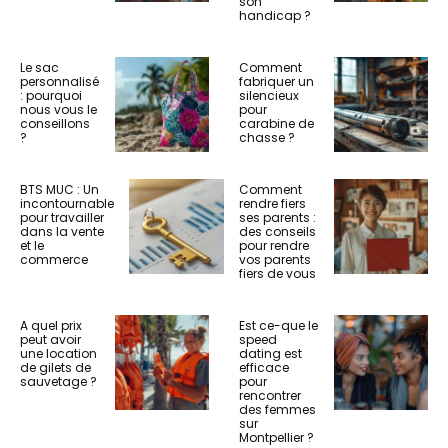
son
handicap ?
Le sac
Comment
personnalisé
fabriquer un
: pourquoi
silencieux
nous vous le
pour
conseillons
carabine de
?
chasse ?
BTS MUC : Un
Comment
incontournable
rendre fiers
pour travailler
ses parents :
dans la vente
des conseils
et le
pour rendre
commerce
vos parents
fiers de vous
A quel prix
Est ce-que le
peut avoir
speed
une location
dating est
de gilets de
efficace
sauvetage ?
pour
rencontrer
des femmes
sur
Montpellier ?