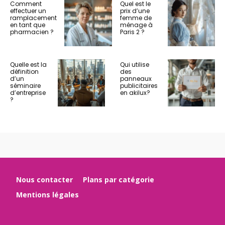
Comment
Quel est le
effectuer un
prix d’une
ramplacement
femme de
en tant que
ménage à
pharmacien ?
Paris 2 ?
Quelle est la
Qui utilise
définition
des
d’un
panneaux
séminaire
publicitaires
d’entreprise
en akilux?
?
Nous contacter
Plans par catégorie
Mentions légales