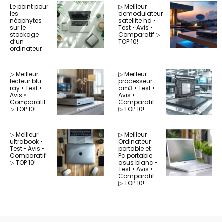
Le point pour
▷ Meilleur
les
demodulateur
néophytes
satellite hd •
sur le
Test • Avis •
stockage
Comparatif ▷
d’un
TOP 10!
ordinateur
▷ Meilleur
▷ Meilleur
lecteur blu
processeur
ray • Test •
am3 • Test •
Avis •
Avis •
Comparatif
Comparatif
▷ TOP 10!
▷ TOP 10!
▷ Meilleur
▷ Meilleur
ultrabook •
Ordinateur
Test • Avis •
portable et
Comparatif
Pc portable
▷ TOP 10!
asus blanc •
Test • Avis •
Comparatif
▷ TOP 10!