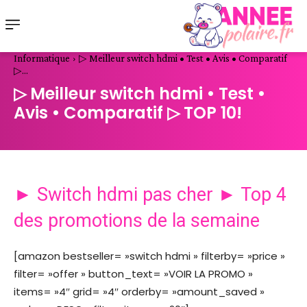
Informatique
▷ Meilleur switch hdmi • Test • Avis • Comparatif
▷...
▷ Meilleur switch hdmi • Test •
Avis • Comparatif ▷ TOP 10!
► Switch hdmi pas cher ► Top 4
des promotions de la semaine
[amazon bestseller= »switch hdmi » filterby= »price »
filter= »offer » button_text= »VOIR LA PROMO »
items= »4″ grid= »4″ orderby= »amount_saved »