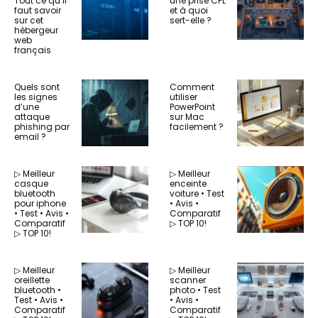
Tout ce qu’il
une prise CPL
faut savoir
et à quoi
sur cet
sert-elle ?
hébergeur
web
français
Quels sont
Comment
les signes
utiliser
d’une
PowerPoint
attaque
sur Mac
phishing par
facilement ?
email ?
▷ Meilleur
▷ Meilleur
casque
enceinte
bluetooth
voiture • Test
pour iphone
• Avis •
• Test • Avis •
Comparatif
Comparatif
▷ TOP 10!
▷ TOP 10!
▷ Meilleur
▷ Meilleur
oreillette
scanner
bluetooth •
photo • Test
Test • Avis •
• Avis •
Comparatif
Comparatif