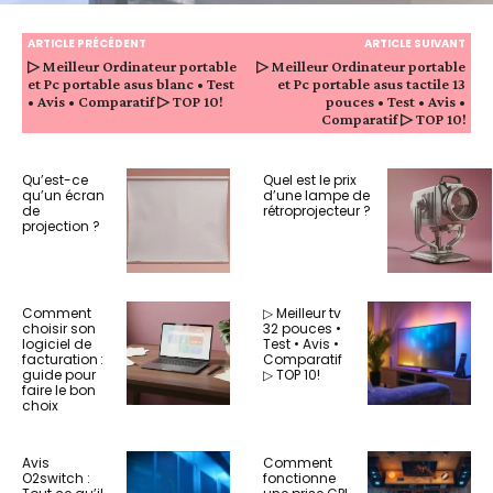
ARTICLE PRÉCÉDENT
ARTICLE SUIVANT
▷ Meilleur Ordinateur portable
▷ Meilleur Ordinateur portable
et Pc portable asus blanc • Test
et Pc portable asus tactile 13
• Avis • Comparatif ▷ TOP 10!
pouces • Test • Avis •
Comparatif ▷ TOP 10!
Qu’est-ce
Quel est le prix
qu’un écran
d’une lampe de
de
rétroprojecteur ?
projection ?
Comment
▷ Meilleur tv
choisir son
32 pouces •
logiciel de
Test • Avis •
facturation :
Comparatif
guide pour
▷ TOP 10!
faire le bon
choix
Avis
Comment
O2switch :
fonctionne