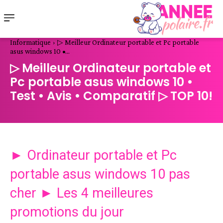
Informatique
▷ Meilleur Ordinateur portable et Pc portable
asus windows 10 •...
▷ Meilleur Ordinateur portable et
Pc portable asus windows 10 •
Test • Avis • Comparatif ▷ TOP 10!
► Ordinateur portable et Pc
portable asus windows 10 pas
cher ► Les 4 meilleures
promotions du jour