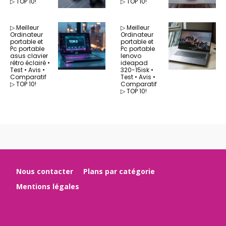
▷ TOP 10!
▷ TOP 10!
▷ Meilleur
▷ Meilleur
Ordinateur
Ordinateur
portable et
portable et
Pc portable
Pc portable
asus clavier
lenovo
rétro éclairé •
ideapad
Test • Avis •
320-15isk •
Comparatif
Test • Avis •
▷ TOP 10!
Comparatif
▷ TOP 10!
Nous contacter
Plans par catégorie
Mentions légales