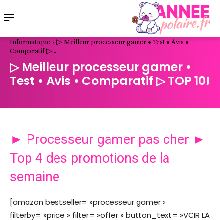
Informatique
▷ Meilleur processeur gamer • Test • Avis •
Comparatif ▷...
▷ Meilleur processeur gamer •
Test • Avis • Comparatif ▷ TOP 10!
► Processeur gamer pas cher ►
Top 4 des promotions de la
semaine
[amazon bestseller= »processeur gamer »
filterby= »price » filter= »offer » button_text= »VOIR LA