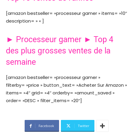
[amazon bestseller= »processeur gamer » items= »10″
description= » « ]
► Processeur gamer ► Top 4
des plus grosses ventes de la
semaine
[amazon bestseller= »processeur gamer »
filterby= »price » button_text= »Acheter Sur Amazon »
items= »4″ grid= »4″ orderby= »amount_saved »
order= »DESC » filter_items= »20″]
Facebook
Twitter