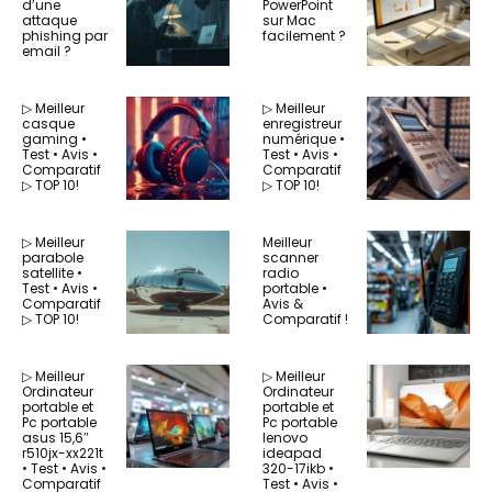
d’une
PowerPoint
attaque
sur Mac
phishing par
facilement ?
email ?
▷ Meilleur
▷ Meilleur
casque
enregistreur
gaming •
numérique •
Test • Avis •
Test • Avis •
Comparatif
Comparatif
▷ TOP 10!
▷ TOP 10!
▷ Meilleur
Meilleur
parabole
scanner
satellite •
radio
Test • Avis •
portable •
Comparatif
Avis &
▷ TOP 10!
Comparatif !
▷ Meilleur
▷ Meilleur
Ordinateur
Ordinateur
portable et
portable et
Pc portable
Pc portable
asus 15,6″
lenovo
r510jx-xx221t
ideapad
• Test • Avis •
320-17ikb •
Comparatif
Test • Avis •