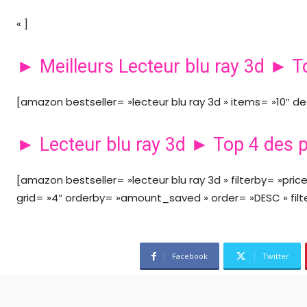
« ]
► Meilleurs Lecteur blu ray 3d ► T
[amazon bestseller= »lecteur blu ray 3d » items= »10″ des
► Lecteur blu ray 3d ► Top 4 des p
[amazon bestseller= »lecteur blu ray 3d » filterby= »pr
grid= »4″ orderby= »amount_saved » order= »DESC » filt
Facebook
Twitter