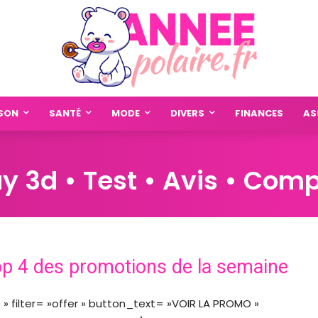
SON
SANTÉ
MODE
DIVERS
FINANCES
AS
ay 3d • Test • Avis • Comp
op 4 des promotions de la semaine
e » filter= »offer » button_text= »VOIR LA PROMO »