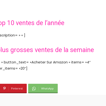
op 10 ventes de l’année
cription= » « ]
lus grosses ventes de la semaine
ice » button_text= »Acheter Sur Amazon » items= »4″
er_items= »20″]
Pinterest
WhatsApp