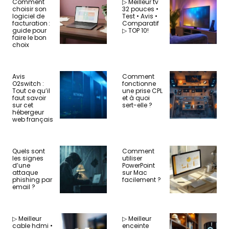
Comment
▷ Meilleur tv
choisir son
32 pouces •
logiciel de
Test • Avis •
facturation :
Comparatif
guide pour
▷ TOP 10!
faire le bon
choix
Avis
Comment
O2switch :
fonctionne
Tout ce qu’il
une prise CPL
faut savoir
et à quoi
sur cet
sert-elle ?
hébergeur
web français
Quels sont
Comment
les signes
utiliser
d’une
PowerPoint
attaque
sur Mac
phishing par
facilement ?
email ?
▷ Meilleur
▷ Meilleur
cable hdmi •
enceinte