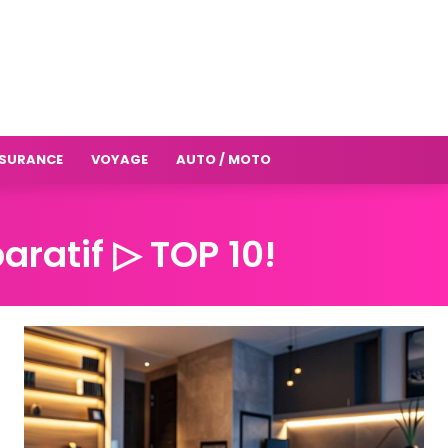
SURANCE
VOYAGE
AUTO / MOTO
aratif ▷ TOP 10!