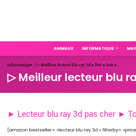
ANIMAUX
INFORMATIQUE
MAI
Informatique
▷ Meilleur lecteur blu ray 3d • Test • Avis •...
▷ Meilleur lecteur blu r
► Lecteur blu ray 3d pas cher ► T
[amazon bestseller= »lecteur blu ray 3d » filterby= »pric