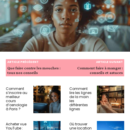
ARTICLE PRÉCÉDENT
ARTICLE SUIVANT
Que faire contre les mouches :
Comment faire à manger :
tous nos conseils
conseils et astuces
Comment
Comment
s’inscrire au
lire les lignes
meilleur
de la main :
cours
les
d’oenologie
différentes
à Paris ?
lignes
Acheter vue
Où trouver
YouTube :
une location