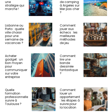
une
de camping
stratégie qui
à Argeles sur
marche !
Mer pas cher
?
Lisbonne ou
Comment
Porto : quelle
jouer aux
ville choisir
échecs : les
pour une
meilleures
semaine de
méthodes
vacances ?
de jeu
Acheter
Comment
gadget : un
lire une
bon moyen
bande
pour
dessinée
communiquer
fantastique
sur votre
?
entreprise
Quelle
Comment
formation
louer un
professionnelle
appartement
suivre à
: les étapes à
Toulouse ?
suivre pour
la location