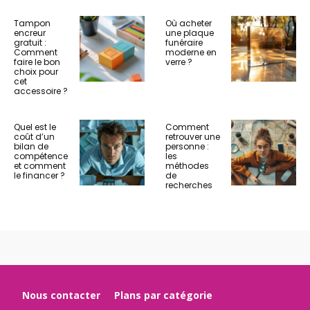
Tampon
Où acheter
encreur
une plaque
gratuit :
funéraire
Comment
moderne en
faire le bon
verre ?
choix pour
cet
accessoire ?
Quel est le
Comment
coût d’un
retrouver une
bilan de
personne :
compétence
les
et comment
méthodes
le financer ?
de
recherches
Nous contacter
Plans par catégorie