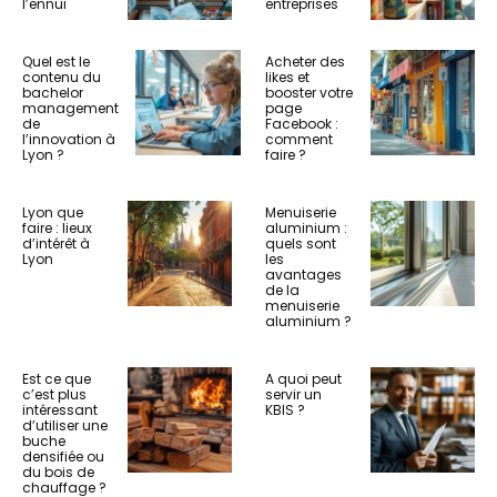
l’ennui
entreprises
Quel est le
Acheter des
contenu du
likes et
bachelor
booster votre
management
page
de
Facebook :
l’innovation à
comment
Lyon ?
faire ?
Lyon que
Menuiserie
faire : lieux
aluminium :
d’intérêt à
quels sont
Lyon
les
avantages
de la
menuiserie
aluminium ?
Est ce que
A quoi peut
c’est plus
servir un
intéressant
KBIS ?
d’utiliser une
buche
densifiée ou
du bois de
chauffage ?