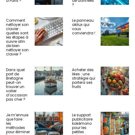
à Paris ?
de données
?
Comment
Le panneau
nettoyer son
akilux qui
clavier :
vous
quelles sont
conviendra !
les étapes à
suivre afin
de bien
nettoyer son
clavier ?
Dans quel
Acheter des
port de
likes : une
Bretagne
stratégie qui
peut-on
portera ses
trouver un
fruits
voilier
d’occasion
pas cher ?
Je m’ennuie
Le support
que faire :
publicitaire
les
kakémono
méthodes
pour les
pour éliminer
petites