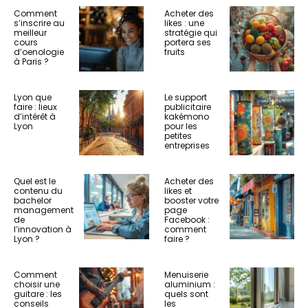
Comment
Acheter des
s’inscrire au
likes : une
meilleur
stratégie qui
cours
portera ses
d’oenologie
fruits
à Paris ?
Lyon que
Le support
faire : lieux
publicitaire
d’intérêt à
kakémono
Lyon
pour les
petites
entreprises
Quel est le
Acheter des
contenu du
likes et
bachelor
booster votre
management
page
de
Facebook :
l’innovation à
comment
Lyon ?
faire ?
Comment
Menuiserie
choisir une
aluminium :
guitare : les
quels sont
conseils
les