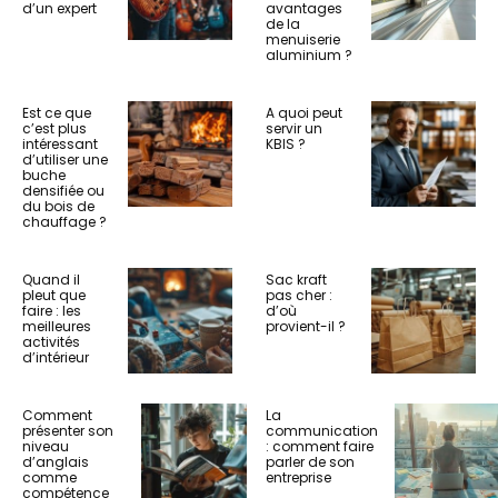
d’un expert
avantages
de la
menuiserie
aluminium ?
Est ce que
A quoi peut
c’est plus
servir un
intéressant
KBIS ?
d’utiliser une
buche
densifiée ou
du bois de
chauffage ?
Quand il
Sac kraft
pleut que
pas cher :
faire : les
d’où
meilleures
provient-il ?
activités
d’intérieur
Comment
La
présenter son
communication
niveau
: comment faire
d’anglais
parler de son
comme
entreprise
compétence