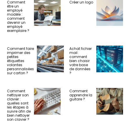
Comment
Créer un logo
être un
employé
modèle :
comment
devenir un
employé
exemplaire ?
Comment faire
Achat fichier
imprimer des
mail :
petites
comment
étiquettes
bien choisir
volantes
votre base
personnalisées
de données
sur carton ?
?
Comment
Comment
nettoyer son
apprendre la
clavier :
guitare ?
quelles sont
les étapes à
suivre afin de
bien nettoyer
son clavier ?