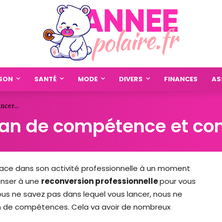
SON
SANTÉ
MODE
DIVERS
FINANCES
AS
ncer...
bilan de compétence et co
a place dans son activité professionnelle à un moment
penser à une
reconversion professionnelle
pour vous
ous ne savez pas dans lequel vous lancer, nous ne
n de compétences. Cela va avoir de nombreux