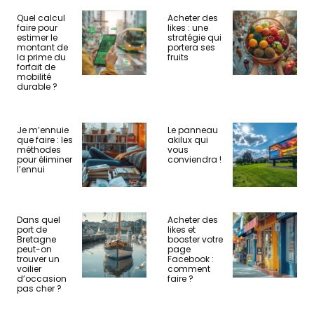
Quel calcul
Acheter des
faire pour
likes : une
estimer le
stratégie qui
montant de
portera ses
la prime du
fruits
forfait de
mobilité
durable ?
Je m’ennuie
Le panneau
que faire : les
akilux qui
méthodes
vous
pour éliminer
conviendra !
l’ennui
Dans quel
Acheter des
port de
likes et
Bretagne
booster votre
peut-on
page
trouver un
Facebook :
voilier
comment
d’occasion
faire ?
pas cher ?