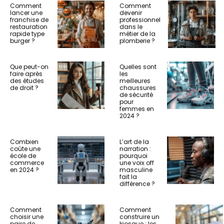
Comment
Comment
lancer une
devenir
franchise de
professionnel
restauration
dans le
rapide type
métier de la
burger ?
plomberie ?
Que peut-on
Quelles sont
faire après
les
des études
meilleures
de droit ?
chaussures
de sécurité
pour
femmes en
2024 ?
Combien
L’art de la
coûte une
narration :
école de
pourquoi
commerce
une voix off
en 2024 ?
masculine
fait la
différence ?
Comment
Comment
choisir une
construire un
paire de
kiosque : les