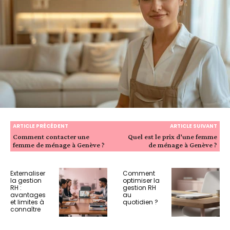
ARTICLE PRÉCÉDENT
ARTICLE SUIVANT
Comment contacter une
Quel est le prix d’une femme
femme de ménage à Genève ?
de ménage à Genève ?
Externaliser
Comment
la gestion
optimiser la
RH :
gestion RH
avantages
au
et limites à
quotidien ?
connaître