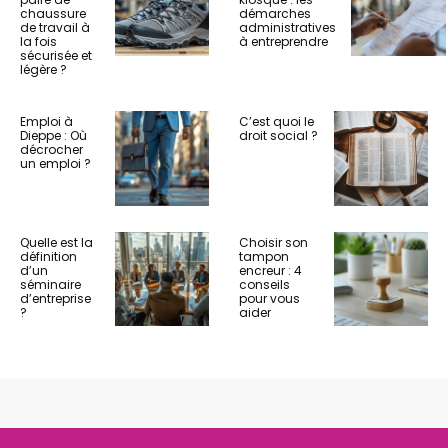
chaussure
démarches
de travail à
administratives
la fois
à entreprendre
sécurisée et
légère ?
Emploi à
C’est quoi le
Dieppe : Où
droit social ?
décrocher
un emploi ?
Quelle est la
Choisir son
définition
tampon
d’un
encreur : 4
séminaire
conseils
d’entreprise
pour vous
?
aider