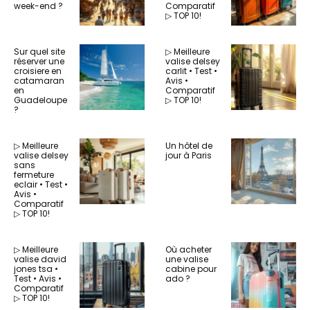
week-end ?
Comparatif
▷ TOP 10!
Sur quel site
▷ Meilleure
réserver une
valise delsey
croisiere en
carlit • Test •
catamaran
Avis •
en
Comparatif
Guadeloupe
▷ TOP 10!
?
▷ Meilleure
Un hôtel de
valise delsey
jour à Paris
sans
fermeture
eclair • Test •
Avis •
Comparatif
▷ TOP 10!
▷ Meilleure
Où acheter
valise david
une valise
jones tsa •
cabine pour
Test • Avis •
ado ?
Comparatif
▷ TOP 10!