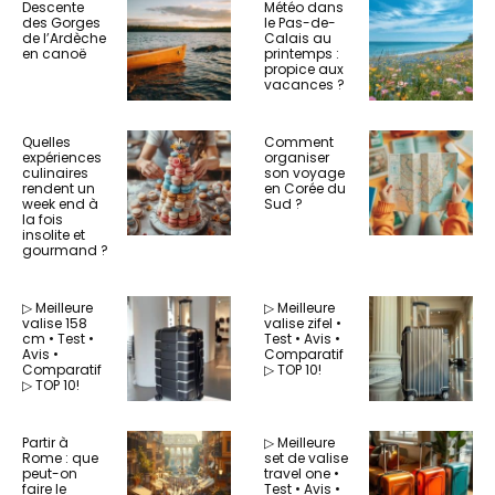
Descente
Météo dans
des Gorges
le Pas-de-
de l’Ardèche
Calais au
en canoë
printemps :
propice aux
vacances ?
Quelles
Comment
expériences
organiser
culinaires
son voyage
rendent un
en Corée du
week end à
Sud ?
la fois
insolite et
gourmand ?
▷ Meilleure
▷ Meilleure
valise 158
valise zifel •
cm • Test •
Test • Avis •
Avis •
Comparatif
Comparatif
▷ TOP 10!
▷ TOP 10!
Partir à
▷ Meilleure
Rome : que
set de valise
peut-on
travel one •
faire le
Test • Avis •