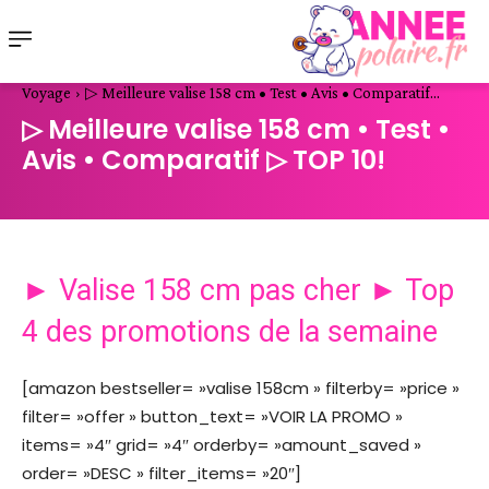
Voyage
▷ Meilleure valise 158 cm • Test • Avis • Comparatif...
▷ Meilleure valise 158 cm • Test •
Avis • Comparatif ▷ TOP 10!
► Valise 158 cm pas cher ► Top
4 des promotions de la semaine
[amazon bestseller= »valise 158cm » filterby= »price »
filter= »offer » button_text= »VOIR LA PROMO »
items= »4″ grid= »4″ orderby= »amount_saved »
order= »DESC » filter_items= »20″]