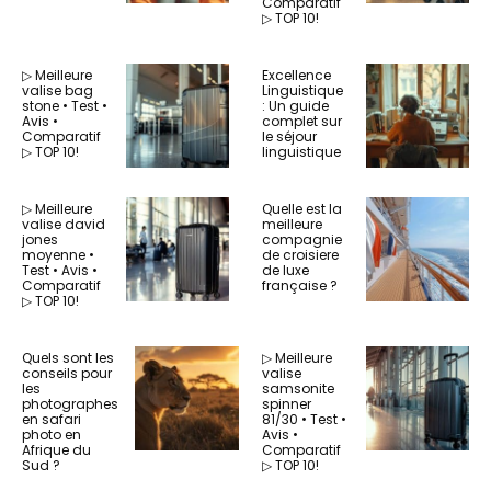
Comparatif
▷ TOP 10!
▷ Meilleure
Excellence
valise bag
Linguistique
stone • Test •
: Un guide
Avis •
complet sur
Comparatif
le séjour
▷ TOP 10!
linguistique
▷ Meilleure
Quelle est la
valise david
meilleure
jones
compagnie
moyenne •
de croisiere
Test • Avis •
de luxe
Comparatif
française ?
▷ TOP 10!
Quels sont les
▷ Meilleure
conseils pour
valise
les
samsonite
photographes
spinner
en safari
81/30 • Test •
photo en
Avis •
Afrique du
Comparatif
Sud ?
▷ TOP 10!