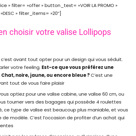
price » filter= »offer » button_text= »VOIR LA PROMO »
DESC » filter_items= »20″]
n choisir votre valise Lollipops
e, c’est avant tout opter pour un design qui vous séduit.
rler votre feeling.
Est-ce que vous préférez une
se, Chat, noire, jaune, ou encore bleue ?
C’est une
t tout de vous faire plaisir
vous optiez pour une valise cabine, une valise 60 cm, ou
us tourner vers des bagages qui possède 4 roulettes
ité, ce type de valise est beaucoup plus maniable, et vous
pe de modèle. C’est l’occasion de profiter d’un achat qui
tentes