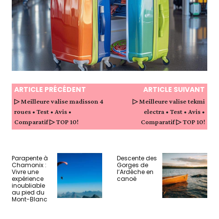
ARTICLE PRÉCÉDENT
ARTICLE SUIVANT
▷ Meilleure valise madisson 4
▷ Meilleure valise tekmi
roues • Test • Avis •
electra • Test • Avis •
Comparatif ▷ TOP 10!
Comparatif ▷ TOP 10!
Parapente à
Descente des
Chamonix :
Gorges de
Vivre une
l’Ardèche en
expérience
canoë
inoubliable
au pied du
Mont-Blanc