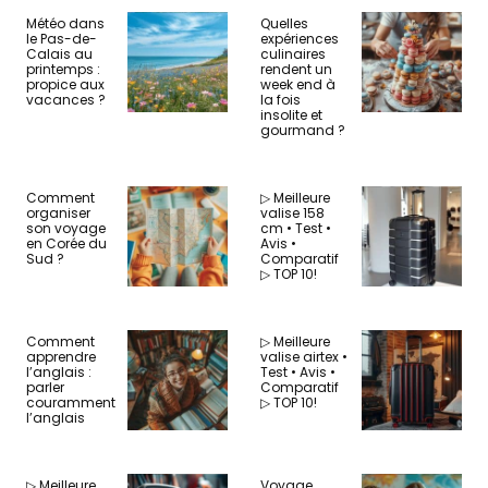
Météo dans
Quelles
le Pas-de-
expériences
Calais au
culinaires
printemps :
rendent un
propice aux
week end à
vacances ?
la fois
insolite et
gourmand ?
Comment
▷ Meilleure
organiser
valise 158
son voyage
cm • Test •
en Corée du
Avis •
Sud ?
Comparatif
▷ TOP 10!
Comment
▷ Meilleure
apprendre
valise airtex •
l’anglais :
Test • Avis •
parler
Comparatif
couramment
▷ TOP 10!
l’anglais
▷ Meilleure
Voyage