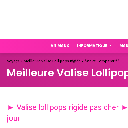
ANIMAUX
INFORMATIQUE
MAI
Voyage
Meilleure Valise Lollipops Rigide • Avis et Comparatif !
Meilleure Valise Lollipo
► Valise lollipops rigide pas cher 
jour