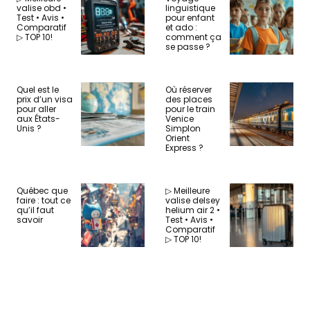
valise obd •
linguistique
Test • Avis •
pour enfant
Comparatif
et ado :
▷ TOP 10!
comment ça
se passe ?
Quel est le
Où réserver
prix d’un visa
des places
pour aller
pour le train
aux États-
Venice
Unis ?
Simplon
Orient
Express ?
Québec que
▷ Meilleure
faire : tout ce
valise delsey
qu’il faut
helium air 2 •
savoir
Test • Avis •
Comparatif
▷ TOP 10!