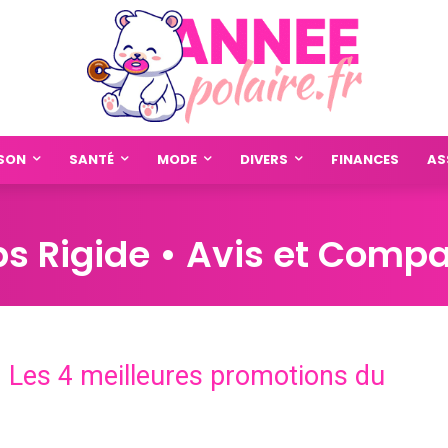
SON
SANTÉ
MODE
DIVERS
FINANCES
AS
ps Rigide • Avis et Compar
► Les 4 meilleures promotions du