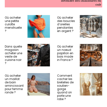
détendre des chaussures en
cuir
Où acheter
Où acheter
une petite
des boucles
culotte
d’oreilles
menstruelle
pendantes
?
en argent ?
Dans quelle
Où acheter
magasin
un noeud
acheter une
papillon en
veste de
bois made
cuisine noir
in France ?
?
Où acheter
Comment
un maillot
cacher les
de bain
bretelles de
amincissant
soutien-
pour femme
gorge
ronde ?
quand on
porte une
robe ?