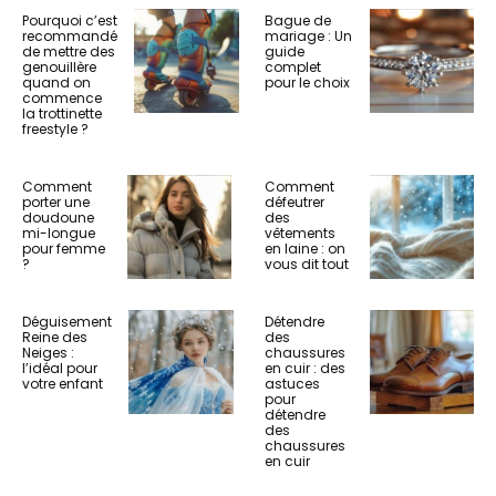
Pourquoi c’est
Bague de
recommandé
mariage : Un
de mettre des
guide
genouillère
complet
quand on
pour le choix
commence
la trottinette
freestyle ?
Comment
Comment
porter une
défeutrer
doudoune
des
mi-longue
vêtements
pour femme
en laine : on
?
vous dit tout
Déguisement
Détendre
Reine des
des
Neiges :
chaussures
l’idéal pour
en cuir : des
votre enfant
astuces
pour
détendre
des
chaussures
en cuir