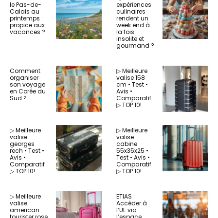
le Pas-de-
expériences
Calais au
culinaires
printemps :
rendent un
propice aux
week end à
vacances ?
la fois
insolite et
gourmand ?
Comment
▷ Meilleure
organiser
valise 158
son voyage
cm • Test •
en Corée du
Avis •
Sud ?
Comparatif
▷ TOP 10!
▷ Meilleure
▷ Meilleure
valise
valise
georges
cabine
rech • Test •
55x35x25 •
Avis •
Test • Avis •
Comparatif
Comparatif
▷ TOP 10!
▷ TOP 10!
▷ Meilleure
ETIAS :
valise
Accéder à
american
l’UE via
tourister rose
l’espace