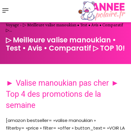
Voyage
▷ Meilleure valise manoukian • Test • Avis • Comparatif
▷...
▷ Meilleure valise manoukian •
Test • Avis • Comparatif ▷ TOP 10!
► Valise manoukian pas cher ►
Top 4 des promotions de la
semaine
[amazon bestseller= »valise manoukian »
filterby= »price » filter= »offer » button_text= »VOIR LA