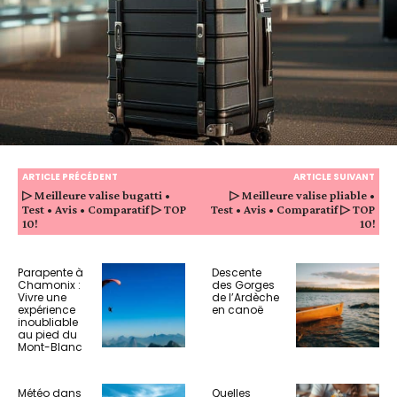
ARTICLE PRÉCÉDENT
ARTICLE SUIVANT
▷ Meilleure valise bugatti •
▷ Meilleure valise pliable •
Test • Avis • Comparatif ▷ TOP
Test • Avis • Comparatif ▷ TOP
10!
10!
Parapente à
Descente
Chamonix :
des Gorges
Vivre une
de l’Ardèche
expérience
en canoë
inoubliable
au pied du
Mont-Blanc
Météo dans
Quelles