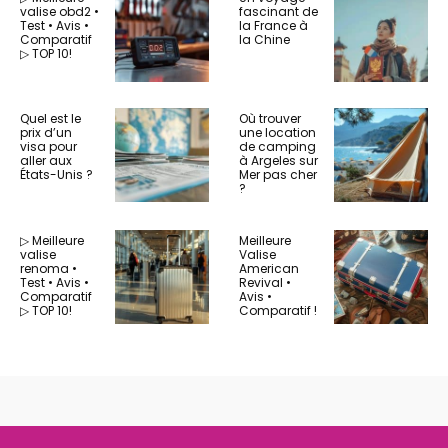
valise obd2 •
fascinant de
Test • Avis •
la France à
Comparatif
la Chine
▷ TOP 10!
Quel est le
Où trouver
prix d’un
une location
visa pour
de camping
aller aux
à Argeles sur
États-Unis ?
Mer pas cher
?
▷ Meilleure
Meilleure
valise
Valise
renoma •
American
Test • Avis •
Revival •
Comparatif
Avis •
▷ TOP 10!
Comparatif !