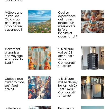
Météo dans
Quelles
le Pas-de-
expériences
Calais au
culinaires
printemps :
rendent un
propice aux
week end à
vacances ?
la fois
insolite et
gourmand ?
Comment
▷ Meilleure
organiser
valise 158
son voyage
cm • Test •
en Corée du
Avis •
Sud ?
Comparatif
▷ TOP 10!
Québec que
▷ Meilleure
faire : tout ce
valise delsey
qu’il faut
helium air 2 •
savoir
Test • Avis •
Comparatif
▷ TOP 10!
▷ Meilleure
Un voyage