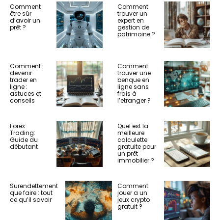
Comment
Comment
être sûr
trouver un
d’avoir un
expert en
prêt ?
gestion de
patrimoine ?
Comment
Comment
devenir
trouver une
trader en
benque en
ligne :
ligne sans
astuces et
frais à
conseils
l’etranger ?
Forex
Quel est la
Trading:
meilleure
Guide du
calculette
débutant
gratuite pour
un prêt
immobilier ?
Surendettement
Comment
que faire : tout
jouer a un
ce qu’il savoir
jeux crypto
gratuit ?