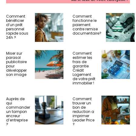
Comment
Comment
bénéficier
fonctionne le
d’un prêt
paiement
personnel
contre remise
rapide sous
documentaire?
24h ?
Miser sur
Comment
parasol
estimer les
publicitaire
frais de
pour
garantie
développer
Crédit
son image
Logement
de votre prêt
immobilier !
Auprès de
Comment
qui
trouver un
commander
bon de
un tampon
reduction a
encreur
imprimer
d’entreprise
Leader Price
?
?