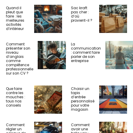
Quand il
Sac kraft
pleut que
pas cher :
faire : les
d’où
meilleures
provient-il ?
activités
d’intérieur
Comment
La
présenter son
communication
niveau
: comment faire
d’anglais
parler de son
comme
entreprise
compétence
professionnelle
sur son CV ?
Que faire
Choisir un
contre les
tapis
mouches :
d’entrée
tous nos
personnalisé
conseils
pour votre
magasin
Comment
Comment
régler un
avoir une