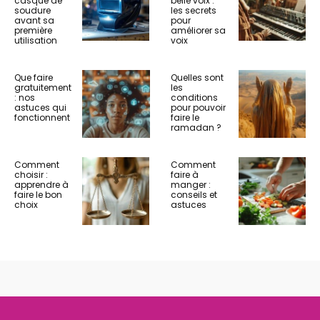
casque de
belle voix :
soudure
les secrets
avant sa
pour
première
améliorer sa
utilisation
voix
Que faire
Quelles sont
gratuitement
les
: nos
conditions
astuces qui
pour pouvoir
fonctionnent
faire le
ramadan ?
Comment
Comment
choisir :
faire à
apprendre à
manger :
faire le bon
conseils et
choix
astuces