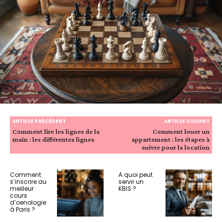
ARTICLE PRÉCÉDENT
ARTICLE SUIVANT
Comment lire les lignes de la
Comment louer un
main : les différentes lignes
appartement : les étapes à
suivre pour la location
Comment
A quoi peut
s’inscrire au
servir un
meilleur
KBIS ?
cours
d’oenologie
à Paris ?