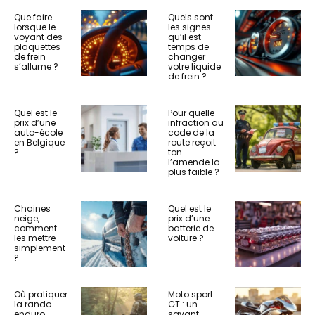
Que faire
Quels sont
lorsque le
les signes
voyant des
qu’il est
plaquettes
temps de
de frein
changer
s’allume ?
votre liquide
de frein ?
Quel est le
Pour quelle
prix d’une
infraction au
auto-école
code de la
en Belgique
route reçoit
?
ton
l’amende la
plus faible ?
Chaines
Quel est le
neige,
prix d’une
comment
batterie de
les mettre
voiture ?
simplement
?
Où pratiquer
Moto sport
la rando
GT : un
enduro
savant