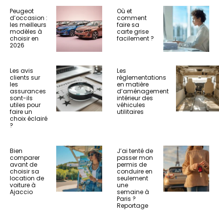
Peugeot
Où et
d’occasion :
comment
les meilleurs
faire sa
modèles à
carte grise
choisir en
facilement ?
2026
Les avis
Les
clients sur
réglementations
les
en matière
assurances
d’aménagement
sont-ils
intérieur des
utiles pour
véhicules
faire un
utilitaires
choix éclairé
?
Bien
J’ai tenté de
comparer
passer mon
avant de
permis de
choisir sa
conduire en
location de
seulement
voiture à
une
Ajaccio
semaine à
Paris ?
Reportage