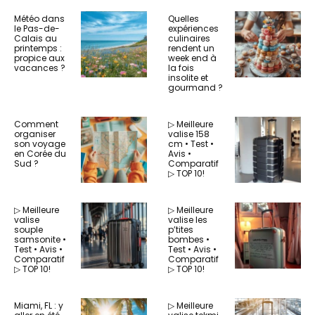
Météo dans
Quelles
le Pas-de-
expériences
Calais au
culinaires
printemps :
rendent un
propice aux
week end à
vacances ?
la fois
insolite et
gourmand ?
Comment
▷ Meilleure
organiser
valise 158
son voyage
cm • Test •
en Corée du
Avis •
Sud ?
Comparatif
▷ TOP 10!
▷ Meilleure
▷ Meilleure
valise
valise les
souple
p’tites
samsonite •
bombes •
Test • Avis •
Test • Avis •
Comparatif
Comparatif
▷ TOP 10!
▷ TOP 10!
Miami, FL : y
▷ Meilleure