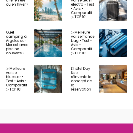
aller en été
valise tekmi
ou en hiver ?
electra • Test
• Avis •
Comparatif
▷ TOP 10!
Quel
▷ Meilleure
camping à
valise france
Argeles sur
bag • Test •
Mer est avec
Avis •
piscine
Comparatif
couverte ?
▷ TOP 10!
▷ Meilleure
L’hôtel Day
valise
Use
bluestar •
réinvente le
Test • Avis •
concept de
Comparatif
la
▷ TOP 10!
réservation