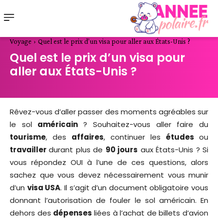
Voyage
Quel est le prix d’un visa pour aller aux États-Unis ?
Quel est le prix d’un visa pour
aller aux États-Unis ?
Rêvez-vous d’aller passer des moments agréables sur
le sol
américain
? Souhaitez-vous aller faire du
tourisme
, des
affaires
, continuer les
études
ou
travailler
durant plus de
90 jours
aux États-Unis ? Si
vous répondez OUI à l’une de ces questions, alors
sachez que vous devez nécessairement vous munir
d’un
visa USA
. Il s’agit d’un document obligatoire vous
donnant l’autorisation de fouler le sol américain. En
dehors des
dépenses
liées à l’achat de billets d’avion