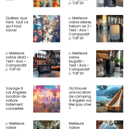
▷ TOP 10!
Québec que
▷ Meilleure
faire : tout ce
valise delsey
qu’il faut
helium air 2 •
savoir
Test • Avis •
Comparatif
▷ TOP 10!
▷ Meilleure
▷ Meilleure
valise obd2 •
valise
Test • Avis •
bugatti •
Comparatif
Test • Avis •
▷ TOP 10!
Comparatif
▷ TOP 10!
Voyage à
Où trouver
Los Angeles :
une location
location de
de camping
voiture
à Argeles sur
fortement
Mer pas cher
conseillée
?
▷ Meilleure
Meilleure
valise
Valise