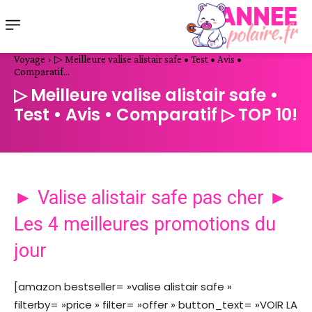
Voyage
▷ Meilleure valise alistair safe • Test • Avis •
Comparatif...
▷ Meilleure valise alistair safe •
Test • Avis • Comparatif ▷ TOP 10!
► Valise alistair safe pas cher ►
Les 4 meilleures promotions du
jour
[amazon bestseller= »valise alistair safe »
filterby= »price » filter= »offer » button_text= »VOIR LA