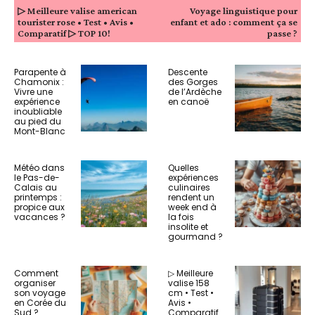
▷ Meilleure valise american
Voyage linguistique pour
tourister rose • Test • Avis •
enfant et ado : comment ça se
Comparatif ▷ TOP 10!
passe ?
Parapente à
Descente
Chamonix :
des Gorges
Vivre une
de l’Ardèche
expérience
en canoë
inoubliable
au pied du
Mont-Blanc
Météo dans
Quelles
le Pas-de-
expériences
Calais au
culinaires
printemps :
rendent un
propice aux
week end à
vacances ?
la fois
insolite et
gourmand ?
Comment
▷ Meilleure
organiser
valise 158
son voyage
cm • Test •
en Corée du
Avis •
Sud ?
Comparatif