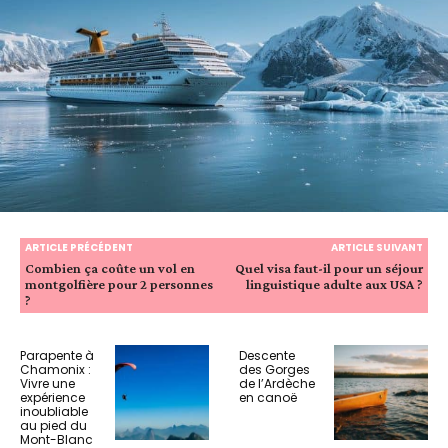
ARTICLE PRÉCÉDENT
ARTICLE SUIVANT
Combien ça coûte un vol en
Quel visa faut-il pour un séjour
montgolfière pour 2 personnes
linguistique adulte aux USA ?
?
Parapente à
Descente
Chamonix :
des Gorges
Vivre une
de l’Ardèche
expérience
en canoë
inoubliable
au pied du
Mont-Blanc