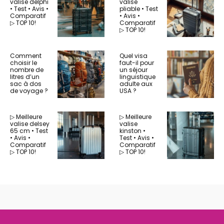
valise delphi
valise
• Test • Avis •
pliable • Test
Comparatif
• Avis •
▷ TOP 10!
Comparatif
▷ TOP 10!
Comment
Quel visa
choisir le
faut-il pour
nombre de
un séjour
litres d’un
linguistique
sac à dos
adulte aux
de voyage ?
USA ?
▷ Meilleure
▷ Meilleure
valise delsey
valise
65 cm • Test
kinston •
• Avis •
Test • Avis •
Comparatif
Comparatif
▷ TOP 10!
▷ TOP 10!