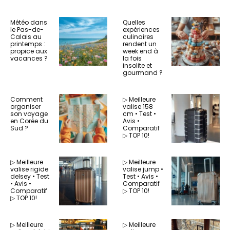
Météo dans
Quelles
le Pas-de-
expériences
Calais au
culinaires
printemps :
rendent un
propice aux
week end à
vacances ?
la fois
insolite et
gourmand ?
Comment
▷ Meilleure
organiser
valise 158
son voyage
cm • Test •
en Corée du
Avis •
Sud ?
Comparatif
▷ TOP 10!
▷ Meilleure
▷ Meilleure
valise rigide
valise jump •
delsey • Test
Test • Avis •
• Avis •
Comparatif
Comparatif
▷ TOP 10!
▷ TOP 10!
▷ Meilleure
▷ Meilleure