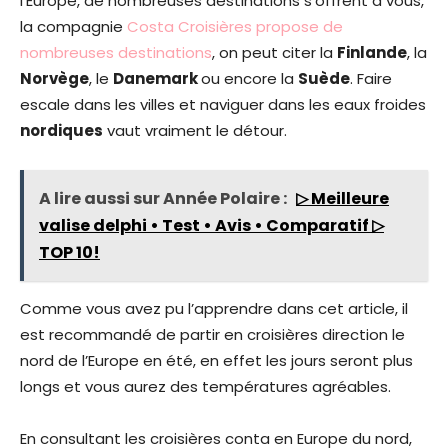
l’Europe, de nombreuses destinations s’offrent à vous,
la compagnie
Costa Croisières propose de
nombreuses destinations
, on peut citer la
Finlande
, la
Norvège
, le
Danemark
ou encore la
Suède
. Faire
escale dans les villes et naviguer dans les eaux froides
nordiques
vaut vraiment le détour.
A lire aussi sur Année Polaire :
▷ Meilleure
valise delphi • Test • Avis • Comparatif ▷
TOP 10!
Comme vous avez pu l’apprendre dans cet article, il
est recommandé de partir en croisières direction le
nord de l’Europe en été, en effet les jours seront plus
longs et vous aurez des températures agréables.
En consultant les croisières conta en Europe du nord,