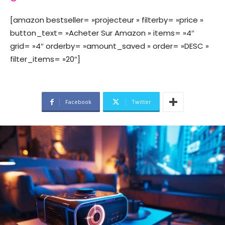
[amazon bestseller= »projecteur » filterby= »price »
button_text= »Acheter Sur Amazon » items= »4″
grid= »4″ orderby= »amount_saved » order= »DESC »
filter_items= »20″]
Facebook
Twitter