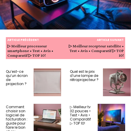
ARTICLE PRÉCÉDENT
ARTICLE SUIVANT
▷ Meilleur processeur
▷ Meilleur recepteur satellite •
smartphone • Test • Avis •
Test • Avis • Comparatif ▷ TOP
Comparatif ▷ TOP 10!
10!
Qu’est-ce
Quel est le prix
qu’un écran
d’une lampe de
de
rétroprojecteur ?
projection ?
Comment
▷ Meilleur tv
choisir son
32 pouces •
logiciel de
Test • Avis •
facturation :
Comparatif
guide pour
▷ TOP 10!
faire le bon