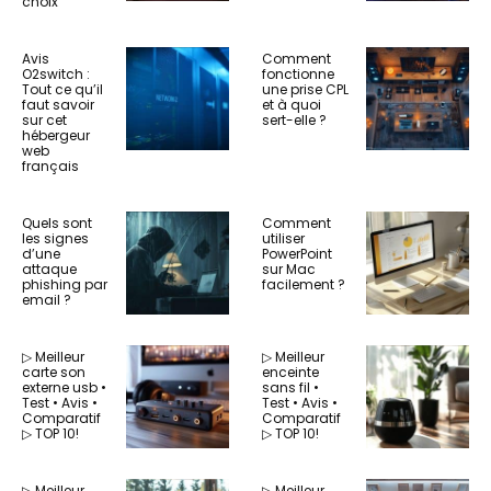
choix
Avis
Comment
O2switch :
fonctionne
Tout ce qu’il
une prise CPL
faut savoir
et à quoi
sur cet
sert-elle ?
hébergeur
web
français
Quels sont
Comment
les signes
utiliser
d’une
PowerPoint
attaque
sur Mac
phishing par
facilement ?
email ?
▷ Meilleur
▷ Meilleur
carte son
enceinte
externe usb •
sans fil •
Test • Avis •
Test • Avis •
Comparatif
Comparatif
▷ TOP 10!
▷ TOP 10!
▷ Meilleur
▷ Meilleur