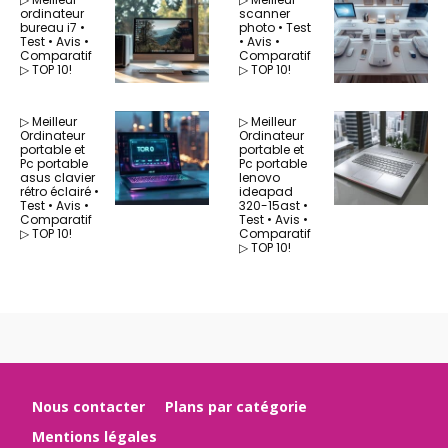
ordinateur
scanner
bureau i7 •
photo • Test
Test • Avis •
• Avis •
Comparatif
Comparatif
▷ TOP 10!
▷ TOP 10!
▷ Meilleur
▷ Meilleur
Ordinateur
Ordinateur
portable et
portable et
Pc portable
Pc portable
asus clavier
lenovo
rétro éclairé •
ideapad
Test • Avis •
320-15ast •
Comparatif
Test • Avis •
▷ TOP 10!
Comparatif
▷ TOP 10!
Nous contacter
Plans par catégorie
Mentions légales