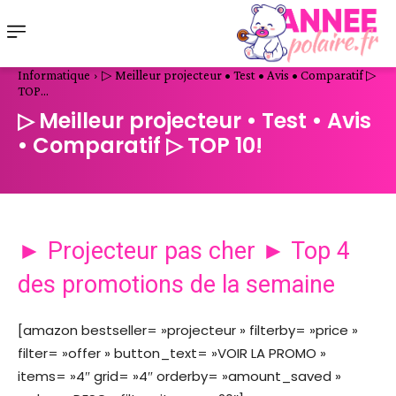
Informatique
▷ Meilleur projecteur • Test • Avis • Comparatif ▷
TOP...
▷ Meilleur projecteur • Test • Avis
• Comparatif ▷ TOP 10!
► Projecteur pas cher ► Top 4
des promotions de la semaine
[amazon bestseller= »projecteur » filterby= »price »
filter= »offer » button_text= »VOIR LA PROMO »
items= »4″ grid= »4″ orderby= »amount_saved »