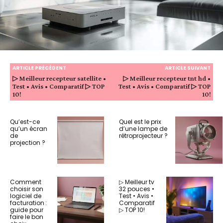
ARTICLE PRÉCÉDENT
ARTICLE SUIVANT
▷ Meilleur recepteur satellite •
▷ Meilleur recepteur tnt hd •
Test • Avis • Comparatif ▷ TOP
Test • Avis • Comparatif ▷ TOP
10!
10!
Qu’est-ce
Quel est le prix
qu’un écran
d’une lampe de
de
rétroprojecteur ?
projection ?
Comment
▷ Meilleur tv
choisir son
32 pouces •
logiciel de
Test • Avis •
facturation :
Comparatif
guide pour
▷ TOP 10!
faire le bon