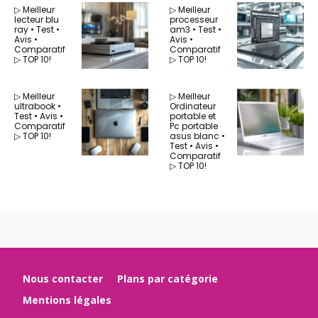
▷ Meilleur
▷ Meilleur
lecteur blu
processeur
ray • Test •
am3 • Test •
Avis •
Avis •
Comparatif
Comparatif
▷ TOP 10!
▷ TOP 10!
▷ Meilleur
▷ Meilleur
ultrabook •
Ordinateur
Test • Avis •
portable et
Comparatif
Pc portable
▷ TOP 10!
asus blanc •
Test • Avis •
Comparatif
▷ TOP 10!
Nous contacter
Plans par catégorie
Mentions légales