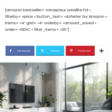
[amazon bestseller= »recepteur satellite hd »
filterby= »price » button_text= »Acheter Sur Amazon »
items= »4″ grid= »4″ orderby= »amount_saved »
order= »DESC » filter_items= »20″]
Facebook
Twitter
Pinterest