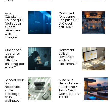
choix
Avis
Comment
O2switch :
fonctionne
Tout ce qu’il
une prise CPL
faut savoir
et à quoi
sur cet
sert-elle ?
hébergeur
web
français
Quels sont
Comment
les signes
utiliser
d’une
PowerPoint
attaque
sur Mac
phishing par
facilement ?
email ?
Le point pour
▷ Meilleur
les
demodulateur
néophytes
satellite hd •
sur le
Test • Avis •
stockage
Comparatif ▷
d’un
TOP 10!
ordinateur