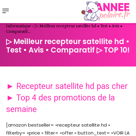
Informatique
▷ Meilleur recepteur satellite hd • Test • Avis •
Comparatif...
▷ Meilleur recepteur satellite hd •
Test • Avis • Comparatif ▷ TOP 10!
► Recepteur satellite hd pas cher
► Top 4 des promotions de la
semaine
[amazon bestseller= »recepteur satellite hd »
filterby= »price » filter= »offer » button_text= »VOIR LA