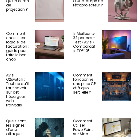
qu’un écran
d’une lampe de
de
rétroprojecteur ?
projection ?
Comment
▷ Meilleur tv
choisir son
32 pouces •
logiciel de
Test • Avis •
facturation :
Comparatif
guide pour
▷ TOP 10!
faire le bon
choix
Avis
Comment
O2switch :
fonctionne
Tout ce qu’il
une prise CPL
faut savoir
et à quoi
sur cet
sert-elle ?
hébergeur
web
français
Quels sont
Comment
les signes
utiliser
d’une
PowerPoint
attaque
sur Mac