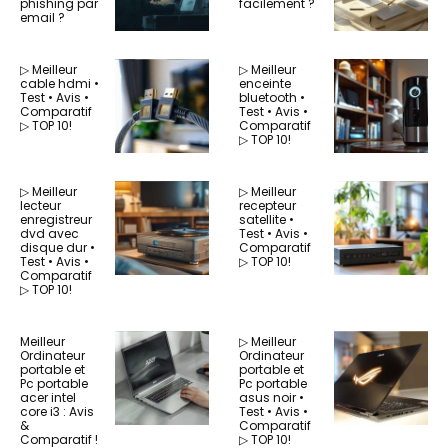
phishing par
facilement ?
email ?
▷ Meilleur
▷ Meilleur
cable hdmi •
enceinte
Test • Avis •
bluetooth •
Comparatif
Test • Avis •
▷ TOP 10!
Comparatif
▷ TOP 10!
▷ Meilleur
▷ Meilleur
lecteur
recepteur
enregistreur
satellite •
dvd avec
Test • Avis •
disque dur •
Comparatif
Test • Avis •
▷ TOP 10!
Comparatif
▷ TOP 10!
Meilleur
▷ Meilleur
Ordinateur
Ordinateur
portable et
portable et
Pc portable
Pc portable
acer intel
asus noir •
core i3 : Avis
Test • Avis •
&
Comparatif
Comparatif !
▷ TOP 10!