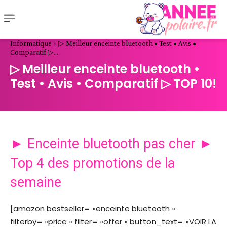
Informatique
▷ Meilleur enceinte bluetooth • Test • Avis •
Comparatif ▷...
▷ Meilleur enceinte bluetooth •
Test • Avis • Comparatif ▷ TOP 10!
► Enceinte bluetooth pas cher ►
Top 4 des promotions de la
semaine
[amazon bestseller= »enceinte bluetooth »
filterby= »price » filter= »offer » button_text= »VOIR LA