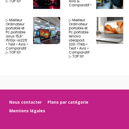
▷ TOP 10!
Avis &
Comparatif !
▷ Meilleur
▷ Meilleur
Ordinateur
Ordinateur
portable et
portable et
Pc portable
Pc portable
asus 15,6″
lenovo
r510jx-xx221t
ideapad
• Test • Avis •
320-17ikb •
Comparatif
Test • Avis •
▷ TOP 10!
Comparatif
▷ TOP 10!
Nous contacter
Plans par catégorie
Mentions légales