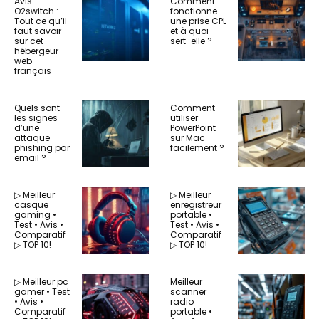
Avis
Comment
O2switch :
fonctionne
Tout ce qu’il
une prise CPL
faut savoir
et à quoi
sur cet
sert-elle ?
hébergeur
web
français
Quels sont
Comment
les signes
utiliser
d’une
PowerPoint
attaque
sur Mac
phishing par
facilement ?
email ?
▷ Meilleur
▷ Meilleur
casque
enregistreur
gaming •
portable •
Test • Avis •
Test • Avis •
Comparatif
Comparatif
▷ TOP 10!
▷ TOP 10!
▷ Meilleur pc
Meilleur
gamer • Test
scanner
• Avis •
radio
Comparatif
portable •