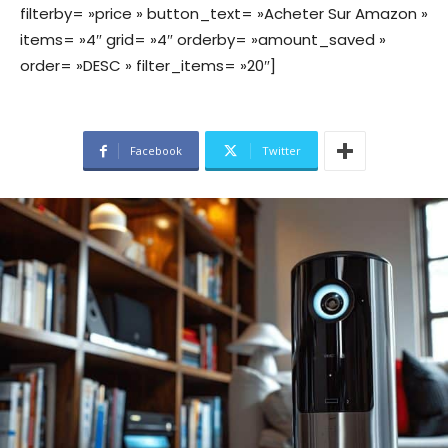
filterby= »price » button_text= »Acheter Sur Amazon »
items= »4″ grid= »4″ orderby= »amount_saved »
order= »DESC » filter_items= »20″]
Facebook
Twitter