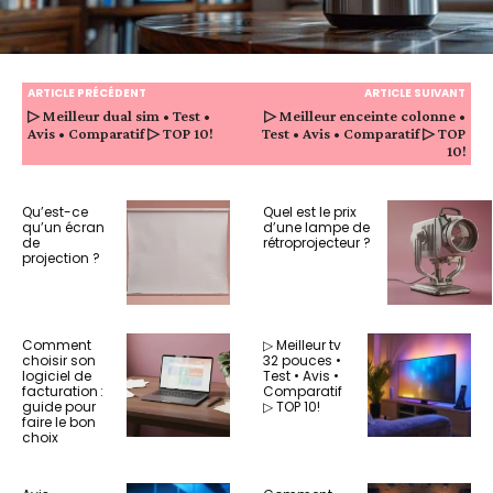
ARTICLE PRÉCÉDENT
ARTICLE SUIVANT
▷ Meilleur dual sim • Test •
▷ Meilleur enceinte colonne •
Avis • Comparatif ▷ TOP 10!
Test • Avis • Comparatif ▷ TOP
10!
Qu’est-ce
Quel est le prix
qu’un écran
d’une lampe de
de
rétroprojecteur ?
projection ?
Comment
▷ Meilleur tv
choisir son
32 pouces •
logiciel de
Test • Avis •
facturation :
Comparatif
guide pour
▷ TOP 10!
faire le bon
choix