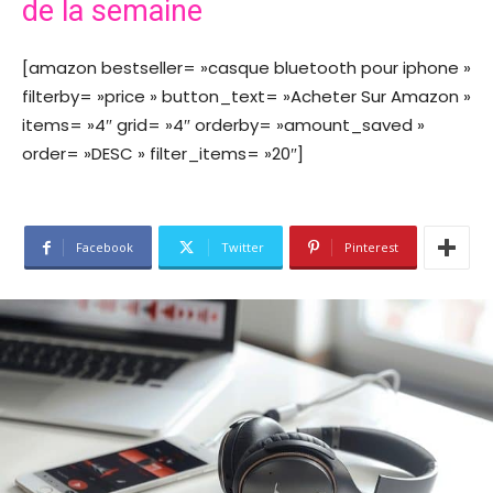
de la semaine
[amazon bestseller= »casque bluetooth pour iphone »
filterby= »price » button_text= »Acheter Sur Amazon »
items= »4″ grid= »4″ orderby= »amount_saved »
order= »DESC » filter_items= »20″]
Facebook
Twitter
Pinterest