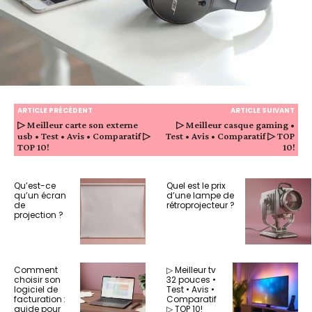
ARTICLE PRÉCÉDENT
ARTICLE SUIVANT
▷ Meilleur carte son externe
▷ Meilleur casque gaming •
usb • Test • Avis • Comparatif ▷
Test • Avis • Comparatif ▷ TOP
TOP 10!
10!
Qu’est-ce
Quel est le prix
qu’un écran
d’une lampe de
de
rétroprojecteur ?
projection ?
Comment
▷ Meilleur tv
choisir son
32 pouces •
logiciel de
Test • Avis •
facturation :
Comparatif
guide pour
▷ TOP 10!