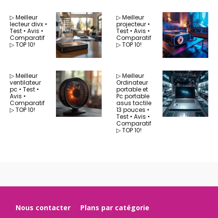
▷ Meilleur
▷ Meilleur
lecteur divx •
projecteur •
Test • Avis •
Test • Avis •
Comparatif
Comparatif
▷ TOP 10!
▷ TOP 10!
▷ Meilleur
▷ Meilleur
ventilateur
Ordinateur
pc • Test •
portable et
Avis •
Pc portable
Comparatif
asus tactile
▷ TOP 10!
13 pouces •
Test • Avis •
Comparatif
▷ TOP 10!
Nous contacter
Plans par catégorie