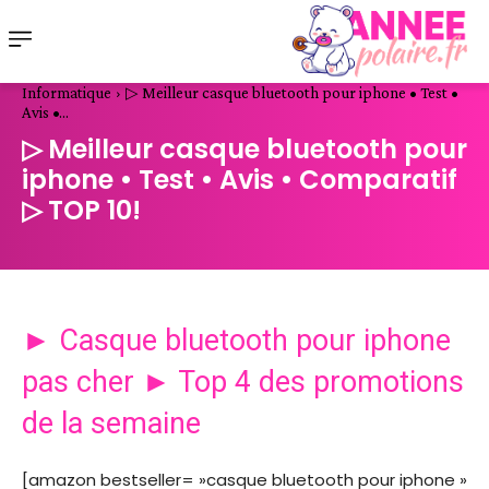
Informatique
▷ Meilleur casque bluetooth pour iphone • Test •
Avis •...
▷ Meilleur casque bluetooth pour
iphone • Test • Avis • Comparatif
▷ TOP 10!
► Casque bluetooth pour iphone
pas cher ► Top 4 des promotions
de la semaine
[amazon bestseller= »casque bluetooth pour iphone »