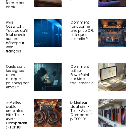
faire le bon
choix
Avis
Comment
O2switch :
fonctionne
Tout ce qu’il
une prise CPL
faut savoir
et à quoi
sur cet
sert-elle ?
hébergeur
web
français
Quels sont
Comment
les signes
utiliser
d’une
PowerPoint
attaque
sur Mac
phishing par
facilement ?
email ?
▷ Meilleur
▷ Meilleur
cable
dual sim •
enceintes
Test • Avis •
hifi • Test •
Comparatif
Avis •
▷ TOP 10!
Comparatif
▷ TOP 10!