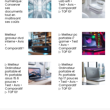
numérique :
usb wifi •
Conserver
Test • Avis •
ses
Comparatif
documents
▷ TOP 10!
tout en
maîtrisant
ses coûts
Meilleur
▷ Meilleur pc
graveur dvd
portable i7
interne • Avis
gamer • Test
•
• Avis •
Comparatif !
Comparatif
▷ TOP 10!
▷ Meilleur
▷ Meilleur
Ordinateur
Ordinateur
portable et
portable et
Pc portable
Pc portable
asus 15.6
hp 17 pouces
pouces •
• Test • Avis •
Test • Avis •
Comparatif
Comparatif
▷ TOP 10!
▷ TOP 10!