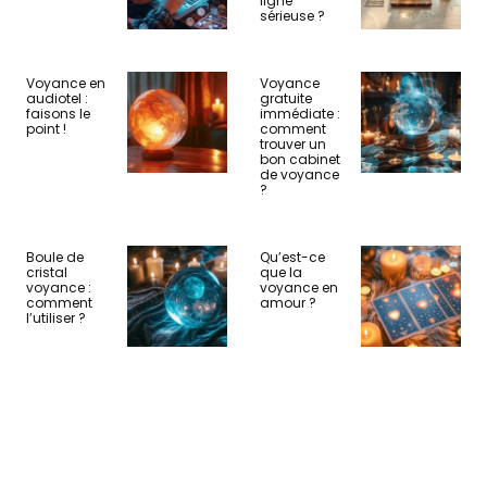
ligne
sérieuse ?
Voyance en
Voyance
audiotel :
gratuite
faisons le
immédiate :
point !
comment
trouver un
bon cabinet
de voyance
?
Boule de
Qu’est-ce
cristal
que la
voyance :
voyance en
comment
amour ?
l’utiliser ?