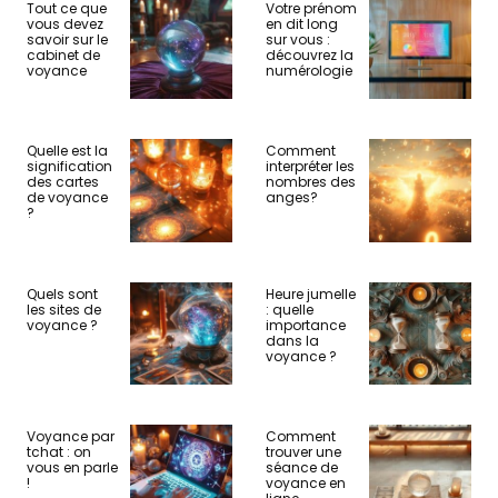
Tout ce que
Votre prénom
vous devez
en dit long
savoir sur le
sur vous :
cabinet de
découvrez la
voyance
numérologie
Quelle est la
Comment
signification
interpréter les
des cartes
nombres des
de voyance
anges?
?
Quels sont
Heure jumelle
les sites de
: quelle
voyance ?
importance
dans la
voyance ?
Voyance par
Comment
tchat : on
trouver une
vous en parle
séance de
!
voyance en