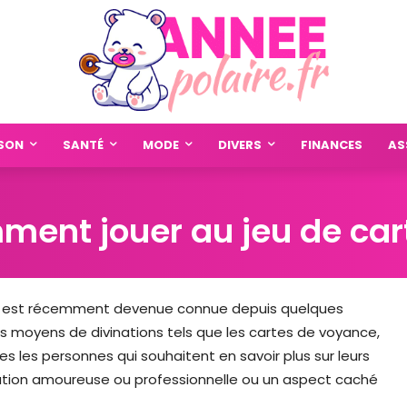
SON
SANTÉ
MODE
DIVERS
FINANCES
AS
ment jouer au jeu de car
 elle est récemment devenue connue depuis quelques
eurs moyens de divinations tels que les cartes de voyance,
s les personnes qui souhaitent en savoir plus sur leurs
uation amoureuse ou professionnelle ou un aspect caché