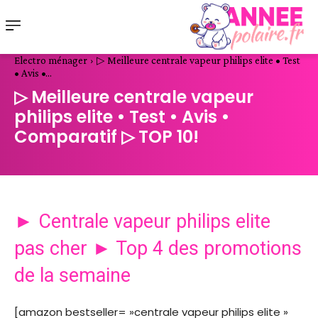
Electro ménager
▷ Meilleure centrale vapeur philips elite • Test
• Avis •...
▷ Meilleure centrale vapeur
philips elite • Test • Avis •
Comparatif ▷ TOP 10!
► Centrale vapeur philips elite
pas cher ► Top 4 des promotions
de la semaine
[amazon bestseller= »centrale vapeur philips elite »