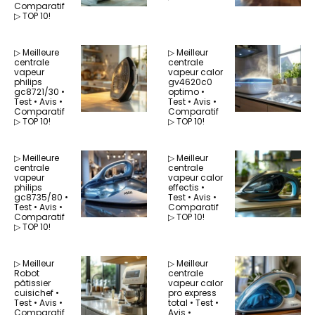
Comparatif
▷ TOP 10!
▷ Meilleure
▷ Meilleur
centrale
centrale
vapeur
vapeur calor
philips
gv4620c0
gc8721/30 •
optimo •
Test • Avis •
Test • Avis •
Comparatif
Comparatif
▷ TOP 10!
▷ TOP 10!
▷ Meilleure
▷ Meilleur
centrale
centrale
vapeur
vapeur calor
philips
effectis •
gc8735/80 •
Test • Avis •
Test • Avis •
Comparatif
Comparatif
▷ TOP 10!
▷ TOP 10!
▷ Meilleur
▷ Meilleur
Robot
centrale
pâtissier
vapeur calor
cuisichef •
pro express
Test • Avis •
total • Test •
Comparatif
Avis •