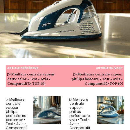
ARTICLE PRÉCÉDENT
ARTICLE SUIVANT
▷ Meilleur centrale vapeur
▷ Meilleure centrale vapeur
darty calor • Test • Avis •
philips fastcare • Test • Avis •
Comparatif ▷ TOP 10!
Comparatif ▷ TOP 10!
▷ Meilleure
▷ Meilleure
centrale
centrale
vapeur
vapeur
philips
philips
perfectcare
perfectcare
performer •
viva • Test •
Test • Avis •
Avis •
Comparatif
Comparatif