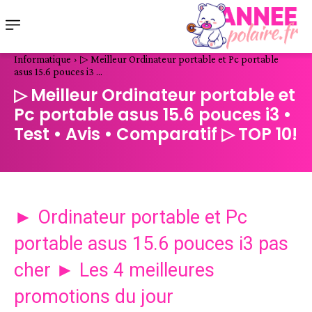
Informatique
▷ Meilleur Ordinateur portable et Pc portable
asus 15.6 pouces i3 ...
▷ Meilleur Ordinateur portable et
Pc portable asus 15.6 pouces i3 •
Test • Avis • Comparatif ▷ TOP 10!
► Ordinateur portable et Pc
portable asus 15.6 pouces i3 pas
cher ► Les 4 meilleures
promotions du jour