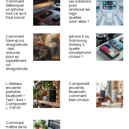
Comment
Les solutions
débloquer
pour
un iphone :
analyser les
tout ce qu’il
logs :
faut savoir
quelles
sont-elles ?
Comment
Iphone X ou
faire xp sa
Samsung
dragodinde
Galaxy 2
: des
quelle
astuces
smartphone
pour xp
choisir ?
rapidement
sa
dragodinde
▷ Meilleur
Comparatif
enceinte
enceinte
portable
Bluetooth :
bluetooth •
comment
Test • Avis •
bien choisir
Comparatif
▷ TOP 10!
Comment
mettre de la