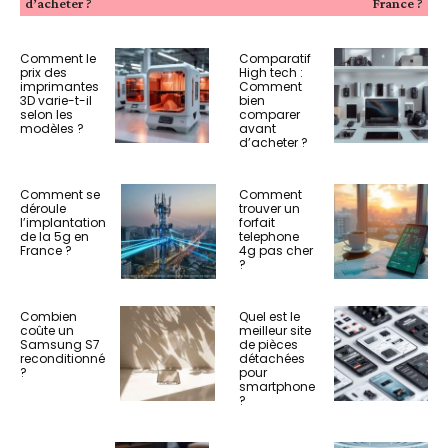
d’acheter ?
France ?
Comment le
Comparatif
prix des
High tech :
imprimantes
Comment
3D varie-t-il
bien
selon les
comparer
modèles ?
avant
d’acheter ?
Comment se
Comment
déroule
trouver un
l’implantation
forfait
de la 5g en
telephone
France ?
4g pas cher
?
Combien
Quel est le
coûte un
meilleur site
Samsung S7
de pièces
reconditionné
détachées
?
pour
smartphone
?