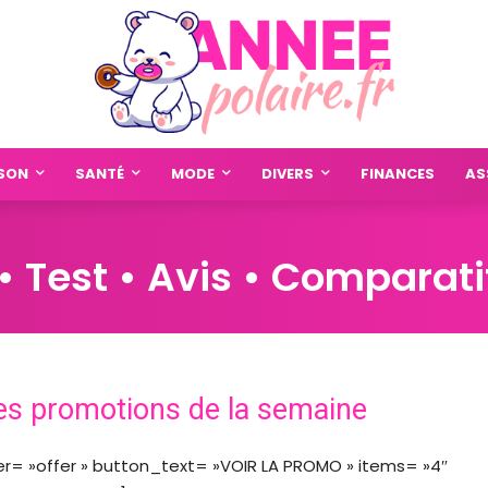
SON
SANTÉ
MODE
DIVERS
FINANCES
AS
• Test • Avis • Comparati
es promotions de la semaine
lter= »offer » button_text= »VOIR LA PROMO » items= »4″