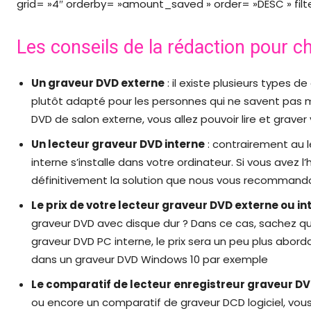
grid= »4″ orderby= »amount_saved » order= »DESC » filt
Les conseils de la rédaction pour c
Un graveur DVD externe
: il existe plusieurs types 
plutôt adapté pour les personnes qui ne savent pas 
DVD de salon externe, vous allez pouvoir lire et grav
Un lecteur graveur DVD interne
: contrairement au l
interne s’installe dans votre ordinateur. Si vous avez 
définitivement la solution que nous vous recommand
Le prix de votre lecteur graveur DVD externe ou in
graveur DVD avec disque dur ? Dans ce cas, sachez qu’i
graveur DVD PC interne, le prix sera un peu plus aborda
dans un graveur DVD Windows 10 par exemple
Le comparatif de lecteur enregistreur graveur D
ou encore un comparatif de graveur DCD logiciel, vous 