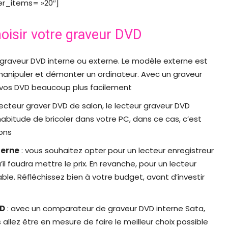
er_items= »20″]
hoisir votre graveur DVD
de graveur DVD interne ou externe. Le modèle externe est
manipuler et démonter un ordinateur. Avec un graveur
er vos DVD beaucoup plus facilement
ecteur graver DVD de salon, le lecteur graveur DVD
l’habitude de bricoler dans votre PC, dans ce cas, c’est
ons
terne
: vous souhaitez opter pour un lecteur enregistreur
l faudra mettre le prix. En revanche, pour un lecteur
ble. Réfléchissez bien à votre budget, avant d’investir
VD
: avec un comparateur de graveur DVD interne Sata,
allez être en mesure de faire le meilleur choix possible