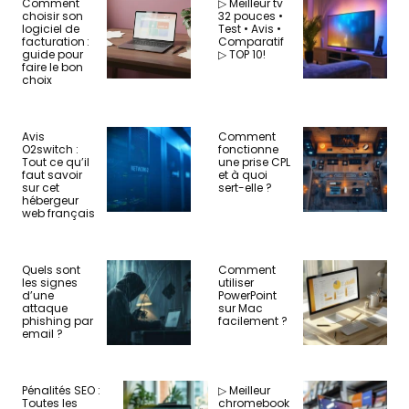
Comment
▷ Meilleur tv
choisir son
32 pouces •
logiciel de
Test • Avis •
facturation :
Comparatif
guide pour
▷ TOP 10!
faire le bon
choix
Avis
Comment
O2switch :
fonctionne
Tout ce qu’il
une prise CPL
faut savoir
et à quoi
sur cet
sert-elle ?
hébergeur
web français
Quels sont
Comment
les signes
utiliser
d’une
PowerPoint
attaque
sur Mac
phishing par
facilement ?
email ?
Pénalités SEO :
▷ Meilleur
Toutes les
chromebook