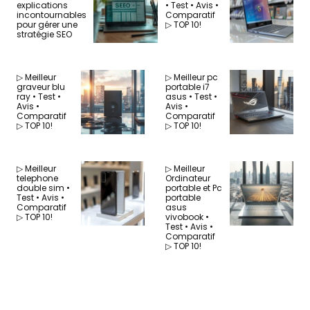
explications
• Test • Avis •
incontournables
Comparatif
pour gérer une
▷ TOP 10!
stratégie SEO
▷ Meilleur
▷ Meilleur pc
graveur blu
portable i7
ray • Test •
asus • Test •
Avis •
Avis •
Comparatif
Comparatif
▷ TOP 10!
▷ TOP 10!
▷ Meilleur
▷ Meilleur
telephone
Ordinateur
double sim •
portable et Pc
Test • Avis •
portable
Comparatif
asus
▷ TOP 10!
vivobook •
Test • Avis •
Comparatif
▷ TOP 10!