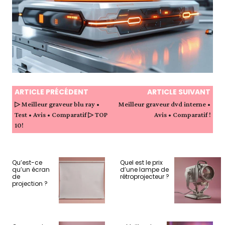
ARTICLE PRÉCÉDENT
ARTICLE SUIVANT
▷ Meilleur graveur blu ray •
Meilleur graveur dvd interne •
Test • Avis • Comparatif ▷ TOP
Avis • Comparatif !
10!
Qu’est-ce
Quel est le prix
qu’un écran
d’une lampe de
de
rétroprojecteur ?
projection ?