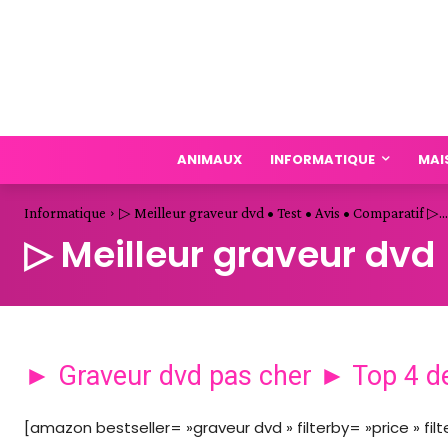
ANIMAUX
INFORMATIQUE
MAI
Informatique
▷ Meilleur graveur dvd • Test • Avis • Comparatif ▷...
▷ Meilleur graveur dvd 
► Graveur dvd pas cher ► Top 4 d
[amazon bestseller= »graveur dvd » filterby= »price » fi