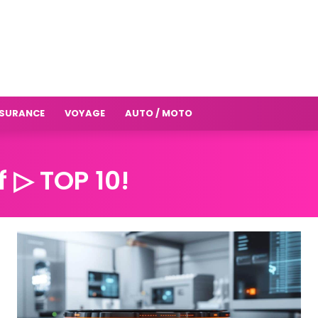
SURANCE
VOYAGE
AUTO / MOTO
f ▷ TOP 10!