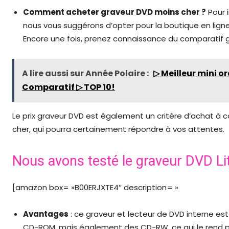
Comment acheter graveur DVD moins cher ?
Pour 
nous vous suggérons d’opter pour la boutique en ligne
Encore une fois, prenez connaissance du comparatif g
A lire aussi sur Année Polaire :
▷ Meilleur mini or
Comparatif ▷ TOP 10!
Le prix graveur DVD est également un critère d’achat à c
cher, qui pourra certainement répondre à vos attentes.
Nous avons testé le graveur DVD L
[amazon box= »B00ERJXTE4″ description= »
Avantages
: ce graveur et lecteur de DVD interne est
CD-ROM, mais également des CD-RW, ce qui le rend par