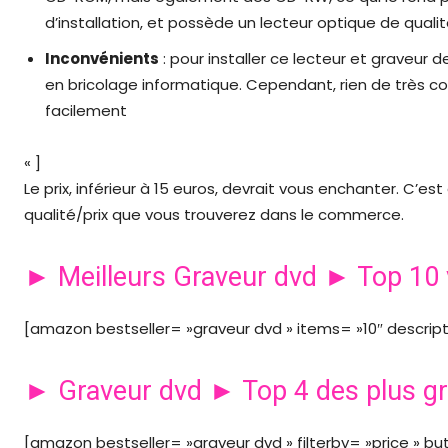
d’installation, et possède un lecteur optique de quali
Inconvénients
: pour installer ce lecteur et graveur 
en bricolage informatique. Cependant, rien de très comp
facilement
« ]
Le prix, inférieur à 15 euros, devrait vous enchanter. C’es
qualité/prix que vous trouverez dans le commerce.
► Meilleurs Graveur dvd ► Top 10 
[amazon bestseller= »graveur dvd » items= »10″ descripti
► Graveur dvd ► Top 4 des plus gr
[amazon bestseller= »graveur dvd » filterby= »price » b